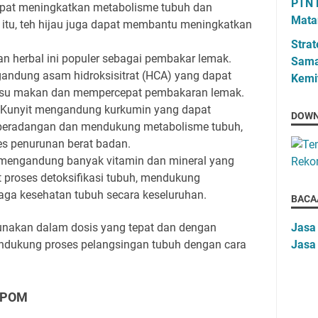
PTN 
dapat meningkatkan metabolisme tubuh dan
Mata
itu, teh hijau juga dapat membantu meningkatkan
Strat
n herbal ini populer sebagai pembakar lemak.
Sama
andung asam hidroksisitrat (HCA) yang dapat
Kemi
su makan dan mempercepat pembakaran lemak.
: Kunyit mengandung kurkumin yang dapat
DOWN
eradangan dan mendukung metabolisme tubuh,
es penurunan berat badan.
mengandung banyak vitamin dan mineral yang
roses detoksifikasi tubuh, mendukung
aga kesehatan tubuh secara keseluruhan.
BACA
gunakan dalam dosis yang tepat dan dengan
Jasa
ndukung proses pelangsingan tubuh dengan cara
Jasa
 BPOM