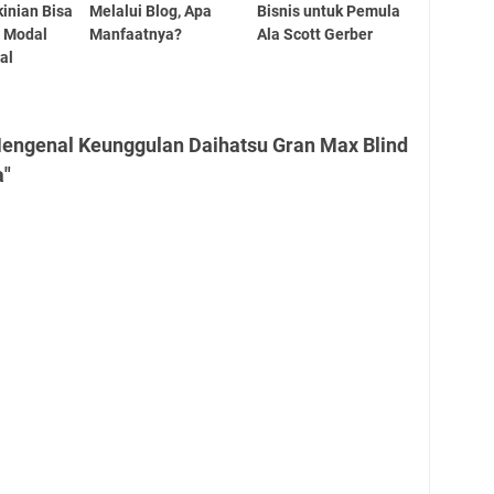
inian Bisa
Melalui Blog, Apa
Bisnis untuk Pemula
i Modal
Manfaatnya?
Ala Scott Gerber
tal
Mengenal Keunggulan Daihatsu Gran Max Blind
a"